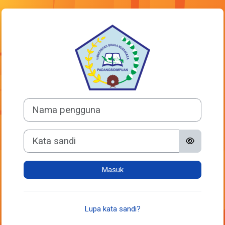
Lewati ke konten utama
Masuk ke Univer
Nama pengguna
Kata sandi
Masuk
Lupa kata sandi?